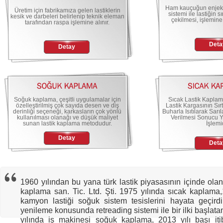
Ham kauçuğun enjeksi
Üretim için fabrikamıza gelen lastiklerin
sistemi ile lastiğin s
kesik ve darbeleri belirlenip teknik eleman
çekilmesi, işlemine
tarafından raspa işlemine alınır.
Deta
Detay
Soğuk kaplama, çeşitli uygulamalar için
Sıcak Lastik Kaplam
özelleştirilmiş çok sayıda desen ve diş
Lastik Kargasının Sır
derinliği seçeneği, karkasların çok yönlü
Buharla Isıtılarak Sa
kullanılması olanağı ve düşük maliyet
Verilmesi Sonucu 
sunan lastik kaplama metodudur.
İşlemid
Detay
Deta
1960 yılından bu yana türk lastik piyasasının içinde olan
kaplama san. Tic. Ltd. Şti. 1975 yılında sıcak kaplama
kamyon lastiği soğuk sistem tesislerini hayata geçirdi
yenileme konusunda retreading sistemi ile bir ilki başlat
yılında iş makinesi soğuk kaplama, 2013 yılı başı itib