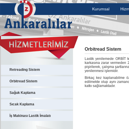
Kurumsal
Hizm
Orbitread Sistem
Lastik yenilemede ORBİT tek
karkasına zarar vermeden 24
pişirilerek, çalışma şartların
Retreading Sistem
yenilenmesi işlemidir.
Birkaç kez kaplanabilme öz
Orbitread Sistem
edilmekte olup aynı zamanda
katkı sağlamaktadır.
Sağuk Kaplama
Sıcak Kaplama
İş Makinası Lastik İmalatı